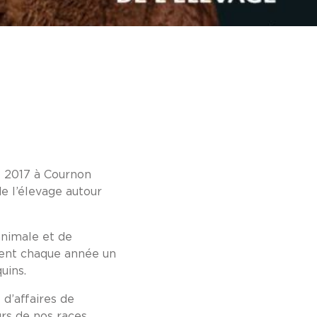
e 2017 à Cournon
e l’élevage autour
animale et de
ment chaque année un
uins.
d’affaires de
urs de nos races