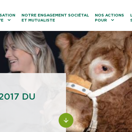
ntenu
Menu principal
Aller au lien vers la recherch
SATION
NOTRE ENGAGEMENT SOCIÉTAL
NOS ACTIONS
VE
ET MUTUALISTE
POUR
les
Le tourisme
Les transitions
La biodiversité
Les associations
2017 DU