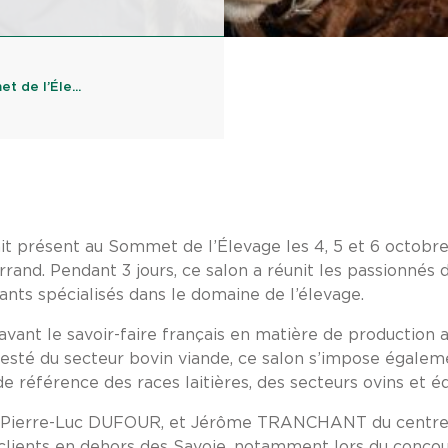
t de l’Éle...
ait présent au Sommet de l’Élevage les 4, 5 et 6 octobr
and. Pendant 3 jours, ce salon a réunit les passionnés d
nts spécialisés dans le domaine de l’élevage.
ant le savoir-faire français en matière de production 
testé du secteur bovin viande, ce salon s’impose égale
référence des races laitières, des secteurs ovins et éq
, Pierre-Luc DUFOUR, et Jérôme TRANCHANT du centre 
s clients en dehors des Savoie, notamment lors du conco