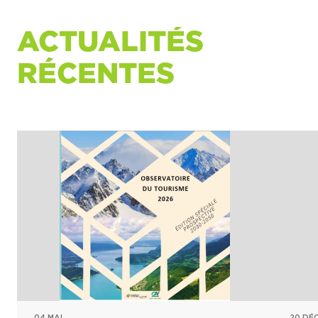
ACTUALITÉS
RÉCENTES
04 MAI
20 DÉ