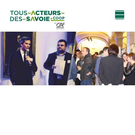
Aller au
Menu
Aller au lien vers
Contact
contenu
principal
la recherche