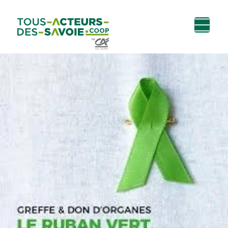
Aller au
Menu
Aller au lien vers
Contact
contenu
principal
la recherche