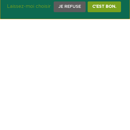
Laissez-moi choisir
JE REFUSE
C'EST BON.
NOTRE ENGAGEMENT SOCIÉTAL ET MUTUALISTE
Réussir les transitions et agir pour le climat
Créer du lien et favoriser l’inclusion
UNE ORGANISATION COOPÉRATIVE
Point passerelle
NOS PARTENAIRES
GESTION DES COOKIES