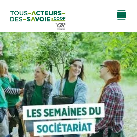
Aller au
Menu
Aller au lien vers
Contact
contenu
principal
la recherche