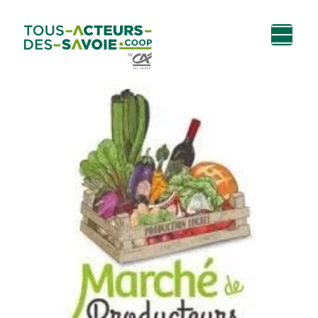
Aller au
Menu
Aller au lien vers
Contact
contenu
principal
la recherche