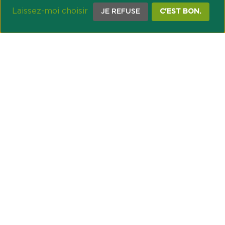
Laissez-moi choisir
JE REFUSE
C'EST BON.
NOTRE ENGAGEMENT SOCIÉTAL ET MUTUALISTE
Réussir les transitions et agir pour le climat
Créer du lien et favoriser l’inclusion
UNE ORGANISATION COOPÉRATIVE
Point passerelle
NOS PARTENAIRES
GESTION DES COOKIES