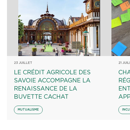
23 JUILLET
21 JUI
LE CRÉDIT AGRICOLE DES
CHA
SAVOIE ACCOMPAGNE LA
RÉG
RENAISSANCE DE LA
EN
BUVETTE CACHAT
AP
MUTUALISME
INCL