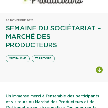
26 NOVEMBRE 2025
SEMAINE DU SOCIÉTARIAT –
MARCHÉ DES
PRODUCTEURS
MUTUALISME
TERRITOIRE
ALL
Un immense merci à l’ensemble des participants
et visiteurs du Marché des Producteurs et de
l’Artisanat organisé ce matin à Taninges par la