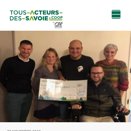
Aller au
Menu
Aller au lien vers
Contact
contenu
principal
la recherche