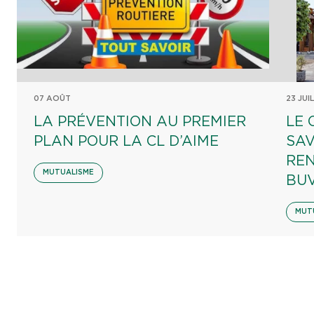
07 AOÛT
23 JUI
LA PRÉVENTION AU PREMIER
LE 
PLAN POUR LA CL D’AIME
SAV
REN
MUTUALISME
BU
MUT