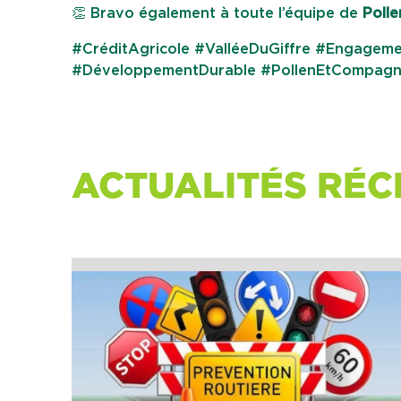
👏 Bravo également à toute l’équipe de
Poll
#CréditAgricole #ValléeDuGiffre #Engagemen
#DéveloppementDurable #PollenEtCompagni
ACTUALITÉS RÉC