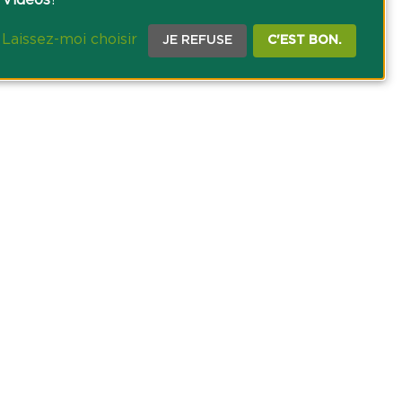
Vidéos
?
Laissez-moi choisir
JE REFUSE
C'EST BON.
CE PRESSE
TACT
AGRICOLE DES SAVOIE
 DES COOKIES
NOUS SUR NOS RÉSEAUX SOCIAUX :