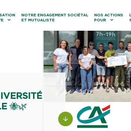
ntenu
Menu principal
Aller au lien vers la recherch
SATION
NOTRE ENGAGEMENT SOCIÉTAL
NOS ACTIONS
VE
ET MUTUALISTE
POUR
les
Le tourisme
Les transitions
La biodiversité
Les associations
IVERSITÉ
LE
🐝🌿
ALLER AU CONTENU