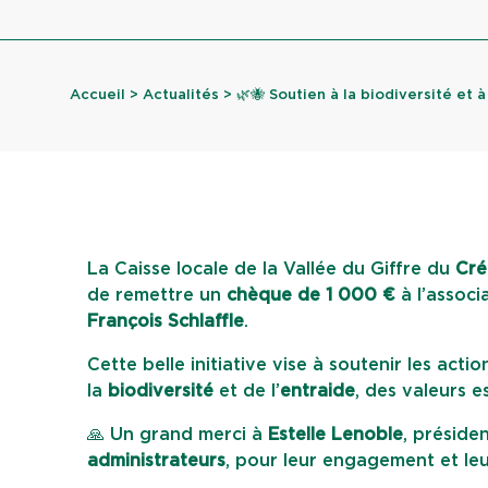
Accueil
>
Actualités
> 🌿🐝 Soutien à la biodiversité et à l
La Caisse locale de la Vallée du Giffre du
Cré
de remettre un
chèque de 1 000 €
à l’associ
François Schlaffle
.
Cette belle initiative vise à soutenir les acti
la
biodiversité
et de l’
entraide
, des valeurs 
🙏 Un grand merci à
Estelle Lenoble
, préside
administrateurs
, pour leur engagement et leu