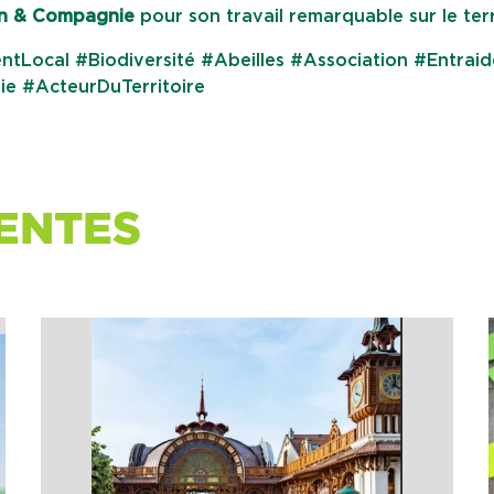
en & Compagnie
pour son travail remarquable sur le terr
tLocal #Biodiversité #Abeilles #Association #Entraid
e #ActeurDuTerritoire
ENTES