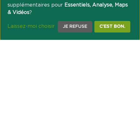
supplémentaires pour
Essentiels, Analyse, Maps
& Vidéos
?
Laissez-moi choisir
JE REFUSE
C'EST BON.
NOTRE ENGAGEMENT SOCIÉTAL ET MUTUALISTE
Réussir les transitions et agir pour le climat
Créer du lien et favoriser l’inclusion
UNE ORGANISATION COOPÉRATIVE