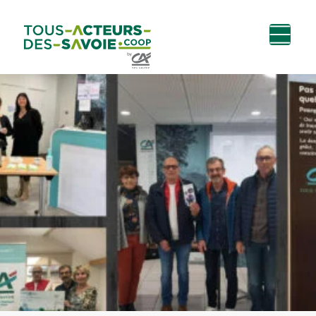
Aller au
Menu
Aller au lien vers
Contact
contenu
principal
la recherche