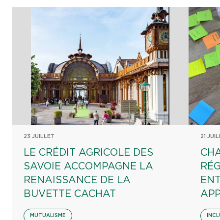
23 JUILLET
21 JUI
LE CRÉDIT AGRICOLE DES
CHA
SAVOIE ACCOMPAGNE LA
RÉG
RENAISSANCE DE LA
EN
BUVETTE CACHAT
AP
MUTUALISME
INCL