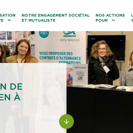
ntenu
Menu principal
Aller au lien vers la recherch
SATION
NOTRE ENGAGEMENT SOCIÉTAL
NOS ACTIONS
VE
ET MUTUALISTE
POUR
les
Le tourisme
Les transitions
La biodiversité
Les associations
N DE
EN À
ALLER AU CONTENU