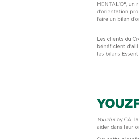
MENTAL’O®, un ré
d’orientation pr
faire un bilan d’o
Les clients du Cr
bénéficient d’ail
les bilans Essent
YOUZ
Youzful
by CA, la
aider dans leur o