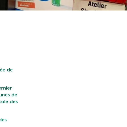
mée de
ernier
eunes de
cole des
des