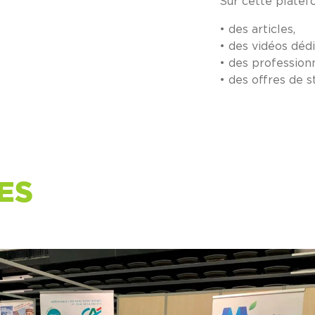
Sur cette platefo
• des articles,
• des vidéos dédi
• des profession
• des offres de s
GES