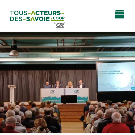
Aller au
Menu
Aller au lien vers
Contact
contenu
principal
la recherche