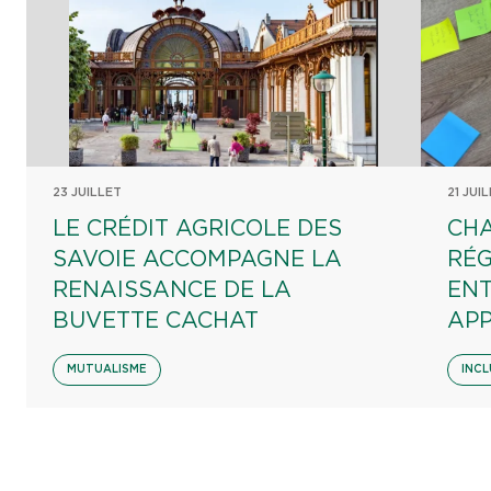
23 JUILLET
21 JUI
LE CRÉDIT AGRICOLE DES
CHA
SAVOIE ACCOMPAGNE LA
RÉG
RENAISSANCE DE LA
EN
BUVETTE CACHAT
AP
MUTUALISME
INCL