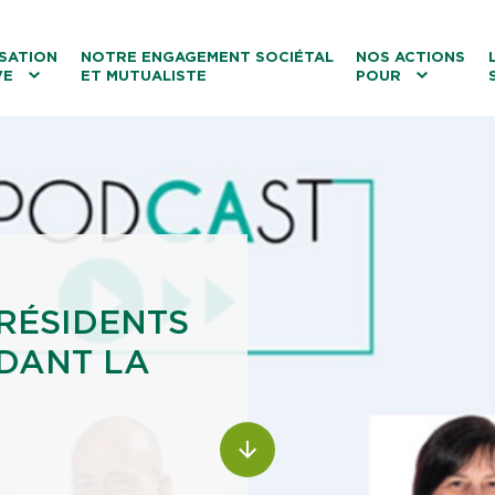
ntenu
Menu principal
Aller au lien vers la recherch
SATION
NOTRE ENGAGEMENT SOCIÉTAL
NOS ACTIONS
VE
ET MUTUALISTE
POUR
les
Le tourisme
Les transitions
La biodiversité
Les associations
RÉSIDENTS
NDANT LA