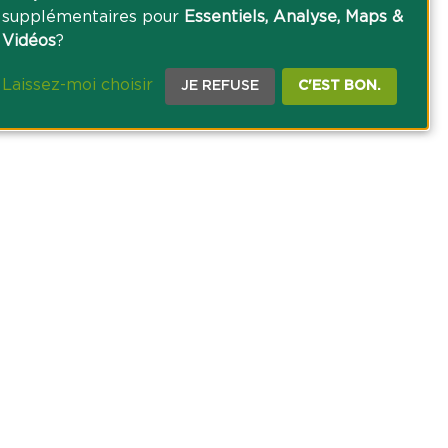
supplémentaires pour
Essentiels, Analyse, Maps &
Vidéos
?
Laissez-moi choisir
JE REFUSE
C'EST BON.
CE PRESSE
TACT
AGRICOLE DES SAVOIE
 DES COOKIES
NOUS SUR NOS RÉSEAUX SOCIAUX :