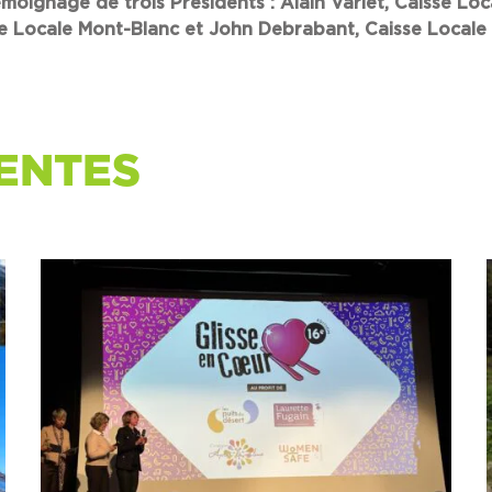
oignage de trois Présidents : Alain Varlet, Caisse Loc
se Locale Mont-Blanc et John Debrabant, Caisse Locale 
ENTES