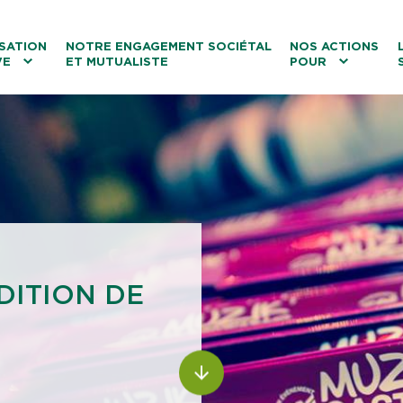
ntenu
Menu principal
Aller au lien vers la recherch
SATION
NOTRE ENGAGEMENT SOCIÉTAL
NOS ACTIONS
VE
ET MUTUALISTE
POUR
les
Le tourisme
Les transitions
La biodiversité
Les associations
DITION DE