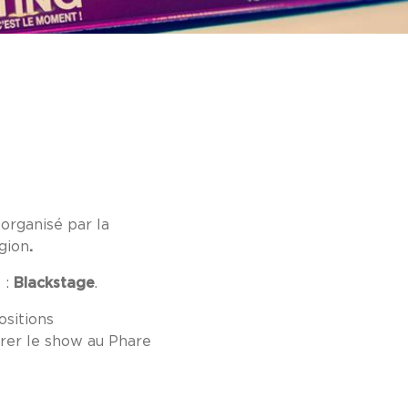
organisé par la
gion
.
 :
Blackstage
.
ositions
urer le show au Phare