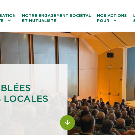
ntenu
Menu principal
Aller au lien vers la recherch
SATION
NOTRE ENGAGEMENT SOCIÉTAL
NOS ACTIONS
VE
ET MUTUALISTE
POUR
les
Le tourisme
Les transitions
La biodiversité
Les associations
MBLÉES
S LOCALES
ALLER AU CONTENU