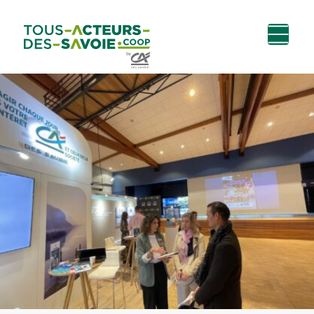
Aller au
Menu
Aller au lien vers
Contact
contenu
principal
la recherche