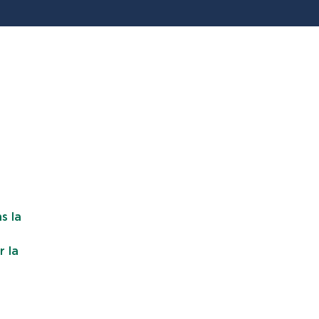
s la
r la