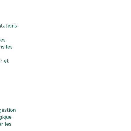
tations
es.
ns les
r et
 gestion
gique,
r les