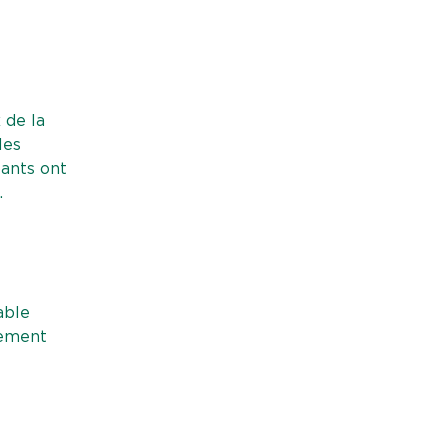
 de la
les
pants ont
.
able
nement