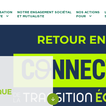
ntenu
Menu principal
Aller au lien vers la recherch
SATION
NOTRE ENGAGEMENT SOCIÉTAL
NOS ACTIONS
VE
ET MUTUALISTE
POUR
les
Le tourisme
Les transitions
La biodiversité
Les associations
QUE
ALLER AU CONTENU