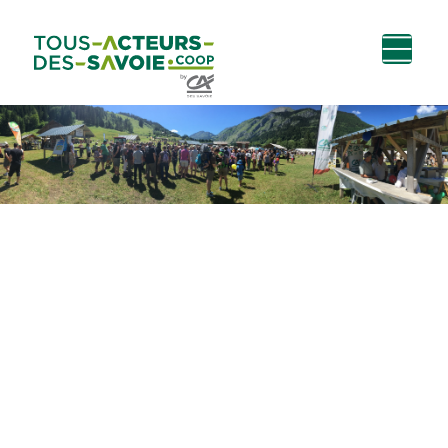
Aller au
Menu
Aller au lien vers
Contact
contenu
principal
la recherche