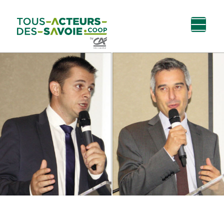
Aller au
Menu
Aller au lien vers
Contact
contenu
principal
la recherche