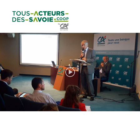
Aller au
Menu
Aller au lien vers
Contact
contenu
principal
la recherche