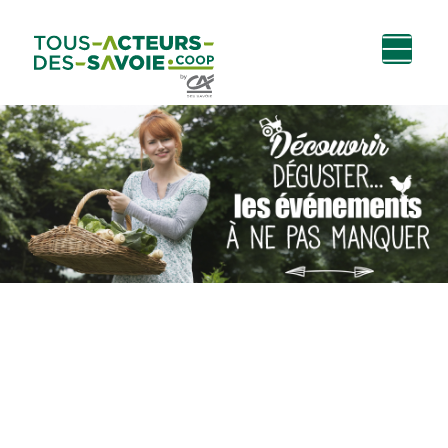
Aller au
Menu
Aller au lien vers
Contact
contenu
principal
la recherche