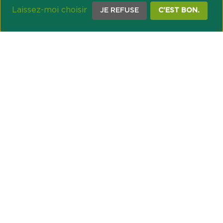
Laissez-moi choisir
JE REFUSE
C'EST BON.
NOTRE ENGAGEMENT SOCIÉTAL ET MUTUALISTE
Réussir les transitions et agir pour le climat
Créer du lien et favoriser l’inclusion
UNE ORGANISATION COOPÉRATIVE
Point passerelle
NOS PARTENAIRES
GESTION DES COOKIES