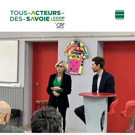
Aller au
Menu
Aller au lien vers
Contact
contenu
principal
la recherche