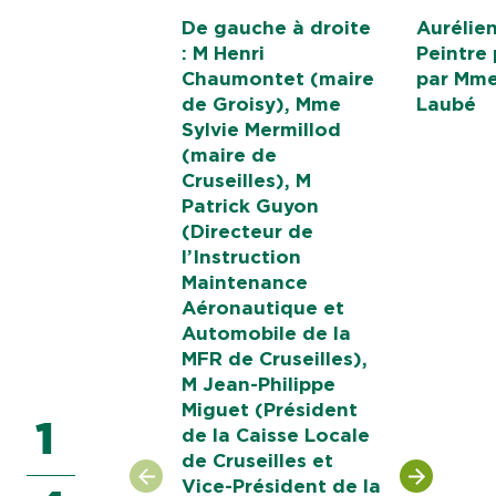
De gauche à droite
Aurélien
: M Henri
Peintre
Chaumontet (maire
par Mme
de Groisy), Mme
Laubé
Sylvie Mermillod
(maire de
Cruseilles), M
Patrick Guyon
(Directeur de
l’Instruction
Maintenance
Aéronautique et
Automobile de la
MFR de Cruseilles),
M Jean-Philippe
Miguet (Président
1
de la Caisse Locale
de Cruseilles et
Vice-Président de la