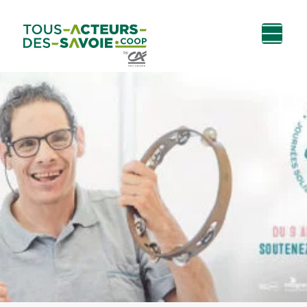
Aller au
Menu
Aller au lien vers
Contact
contenu
principal
la recherche