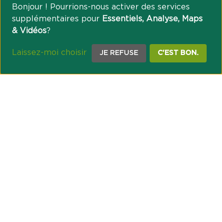
Bonjour ! Pourrions-nous activer des services
supplémentaires pour
Essentiels, Analyse, Maps
& Vidéos
?
Laissez-moi choisir
JE REFUSE
C'EST BON.
NOTRE ENGAGEMENT SOCIÉTAL ET MUTUALISTE
Réussir les transitions et agir pour le climat
Créer du lien et favoriser l’inclusion