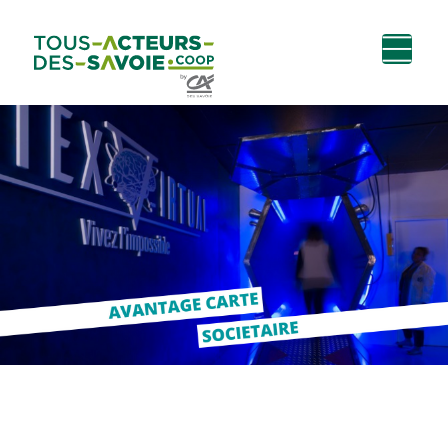
Aller au
Menu
Aller au lien vers
Contact
contenu
principal
la recherche