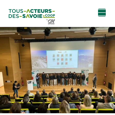
Aller au
Menu
Aller au lien vers
Contact
contenu
principal
la recherche