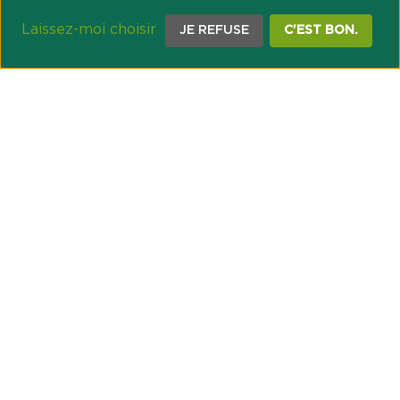
Laissez-moi choisir
JE REFUSE
C'EST BON.
NOTRE ENGAGEMENT SOCIÉTAL ET MUTUALISTE
Réussir les transitions et agir pour le climat
Créer du lien et favoriser l’inclusion
UNE ORGANISATION COOPÉRATIVE
Point passerelle
NOS PARTENAIRES
GESTION DES COOKIES