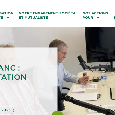
ntenu
Menu principal
Aller au lien vers la recherch
SATION
NOTRE ENGAGEMENT SOCIÉTAL
NOS ACTIONS
VE
ET MUTUALISTE
POUR
les
Le tourisme
Les transitions
La biodiversité
Les associations
ANC :
TATION
 BLANC