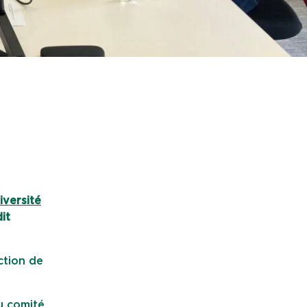
iversité
it
ction de
u comité