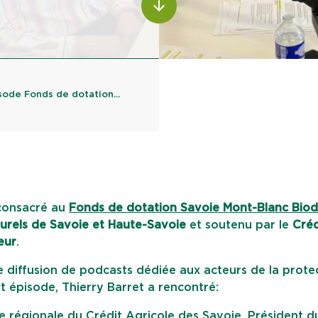
ALLER AU CONTENU
de Fonds de dotation...
consacré au
Fonds de dotation Savoie Mont-Blanc Biod
urels de Savoie et Haute-Savoie
et soutenu par le
Créd
eur
.
e diffusion de podcasts dédiée aux acteurs de la prote
et épisode, Thierry Barret a rencontré:
se régionale du Crédit Agricole des Savoie, Président d