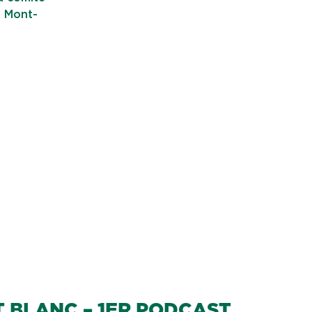
e Mont-
 BLANC – 1ER PODCAST