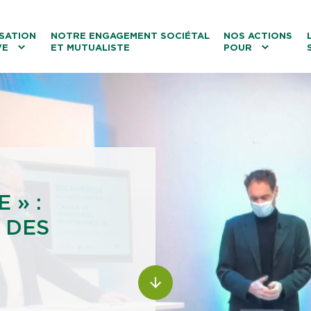
ntenu
Menu principal
Aller au lien vers la recherch
SATION
NOTRE ENGAGEMENT SOCIÉTAL
NOS ACTIONS
VE
ET MUTUALISTE
POUR
les
Le tourisme
Les transitions
La biodiversité
Les associations
 » :
 DES