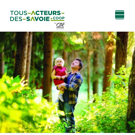
Aller au
Menu
Aller au lien vers
Contact
contenu
principal
la recherche