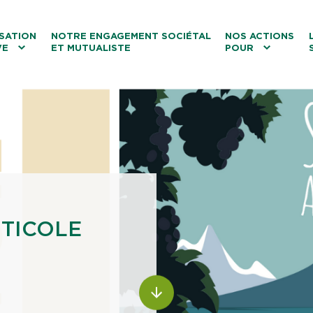
ntenu
Menu principal
Aller au lien vers la recherch
SATION
NOTRE ENGAGEMENT SOCIÉTAL
NOS ACTIONS
VE
ET MUTUALISTE
POUR
les
Le tourisme
Les transitions
La biodiversité
Les associations
ITICOLE