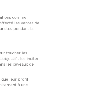
stations comme
 affecté les ventes de
uristes pendant la
our toucher les
bjectif : les inciter
dans les caveaux de
 que leur profil
faitement à une