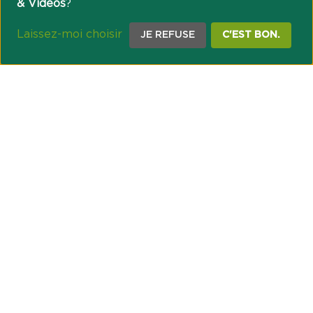
& Vidéos
?
Laissez-moi choisir
JE REFUSE
C'EST BON.
NOTRE ENGAGEMENT SOCIÉTAL ET MUTUALISTE
Réussir les transitions et agir pour le climat
Créer du lien et favoriser l’inclusion
UNE ORGANISATION COOPÉRATIVE
Point passerelle
NOS PARTENAIRES