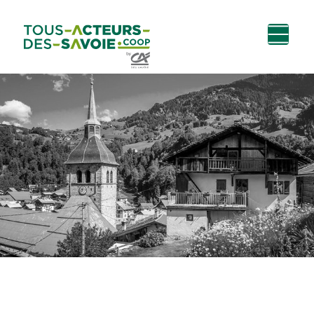
Aller au
Menu
Aller au lien vers
Contact
contenu
principal
la recherche