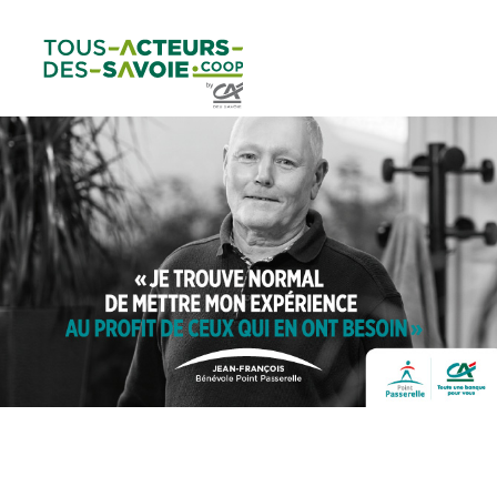
Aller au
Menu
Aller au lien vers
Contact
contenu
principal
la recherche