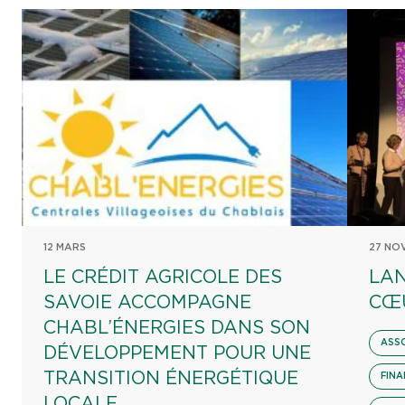
12 MARS
27 NO
LE CRÉDIT AGRICOLE DES
LAN
SAVOIE ACCOMPAGNE
CŒ
CHABL’ÉNERGIES DANS SON
ASS
DÉVELOPPEMENT POUR UNE
TRANSITION ÉNERGÉTIQUE
FINA
LOCALE