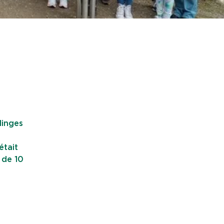
linges
était
 de 10