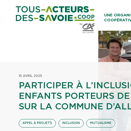
Aller au co
UNE ORGANI
COOPÉRATI
Caisses Loca
15 AVRIL 2025
PARTICIPER À L’INCLUS
ENFANTS PORTEURS DE
SUR LA COMMUNE D’AL
APPEL À PROJETS
INCLUSION
MUTUALISME