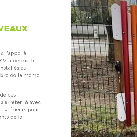
UVEAUX
e l’appel à
023 a permis le
installés au
mbre de la même
 de ces
s’arrêter là avec
 extérieurs pour
ants de la