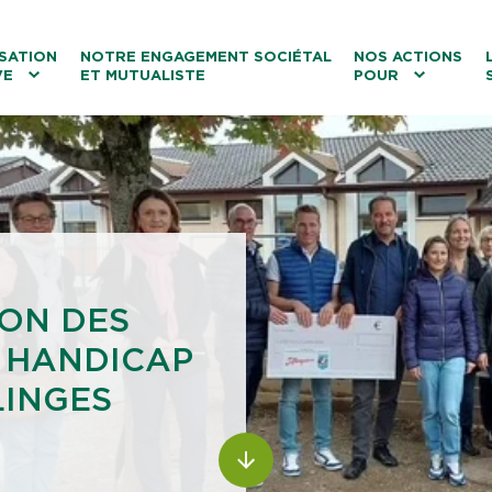
ntenu
Menu principal
Aller au lien vers la recherch
SATION
NOTRE ENGAGEMENT SOCIÉTAL
NOS ACTIONS
VE
ET MUTUALISTE
POUR
les
Le tourisme
Les transitions
La biodiversité
Les associations
ION DES
 HANDICAP
LINGES
ALLER AU CONTENU