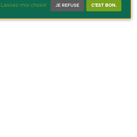
Laissez-moi choisir
JE REFUSE
C'EST BON.
CE PRESSE
TACT
AGRICOLE DES SAVOIE
 DES COOKIES
NOUS SUR NOS RÉSEAUX SOCIAUX :
ram
inkedin