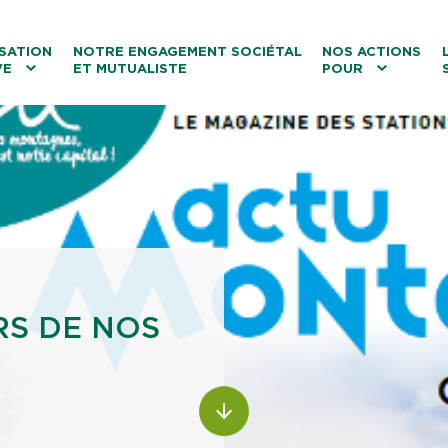
ntenu
Menu principal
Aller au lien vers la recherch
SATION
NOTRE ENGAGEMENT SOCIÉTAL
NOS ACTIONS
VE
ET MUTUALISTE
POUR
les
Le tourisme
Les transitions
La biodiversité
Les associations
RS DE NOS