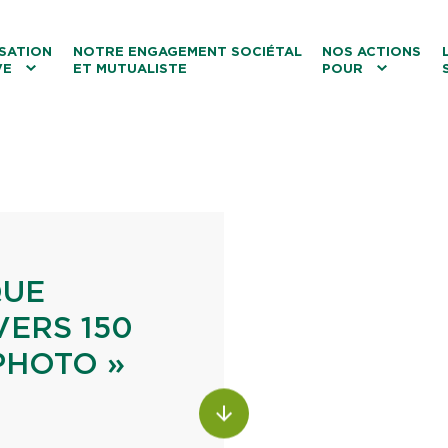
ntenu
Menu principal
Aller au lien vers la recherch
SATION
NOTRE ENGAGEMENT SOCIÉTAL
NOS ACTIONS
VE
ET MUTUALISTE
POUR
les
Le tourisme
Les transitions
La biodiversité
Les associations
QUE
ERS 150
PHOTO »