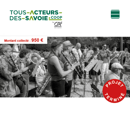
Aller au
Menu
Aller au lien vers
Contact
contenu
principal
la recherche