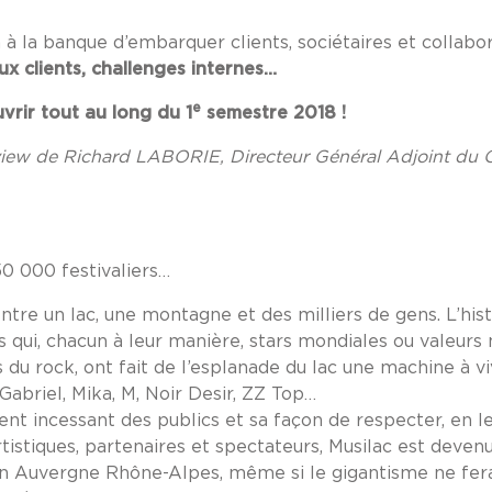
à la banque d’embarquer clients, sociétaires et collabo
ux clients, challenges internes…
e
rir tout au long du 1
semestre 2018 !
rview de Richard LABORIE, Directeur Général Adjoint du C
150 000 festivaliers…
entre un lac, une montagne et des milliers de gens. L’hist
s qui, chacun à leur manière, stars mondiales ou valeur
du rock, ont fait de l’esplanade du lac une machine à vi
 Gabriel, Mika, M, Noir Desir, ZZ Top…
nt incessant des publics et sa façon de respecter, en leu
rtistiques, partenaires et spectateurs, Musilac est deven
 Auvergne Rhône-Alpes, même si le gigantisme ne fera