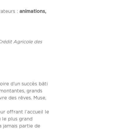
rateurs :
animations,
rédit Agricole des
oire d’un succès bâti
s montantes, grands
vre des rêves. Muse,
r offrant l’accueil le
u le plus grand
 jamais partie de