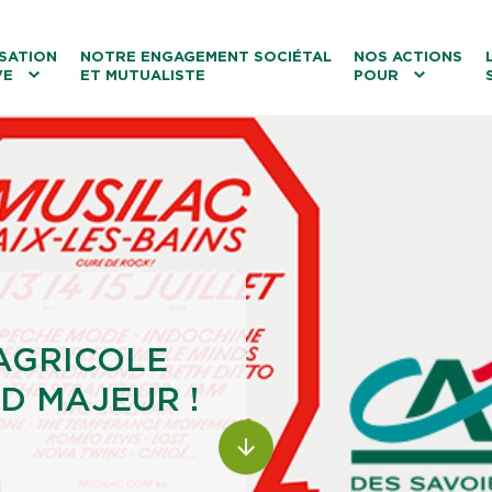
ntenu
Menu principal
Aller au lien vers la recherch
SATION
NOTRE ENGAGEMENT SOCIÉTAL
NOS ACTIONS
VE
ET MUTUALISTE
POUR
les
Le tourisme
Les transitions
La biodiversité
Les associations
 AGRICOLE
D MAJEUR !