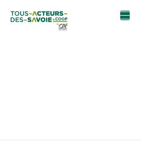
Aller au
Menu
Aller au lien vers
Contact
contenu
principal
la recherche