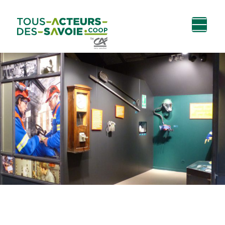
Aller au
Menu
Aller au lien vers
Contact
contenu
principal
la recherche