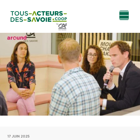
Aller au
Menu
Aller au lien vers
Contact
contenu
principal
la recherche
17 JUIN 2025