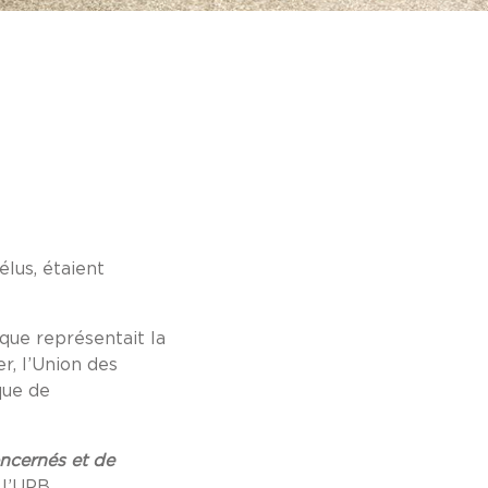
élus, étaient
e que représentait la
r, l’Union des
que de
oncernés et de
l’UPB.