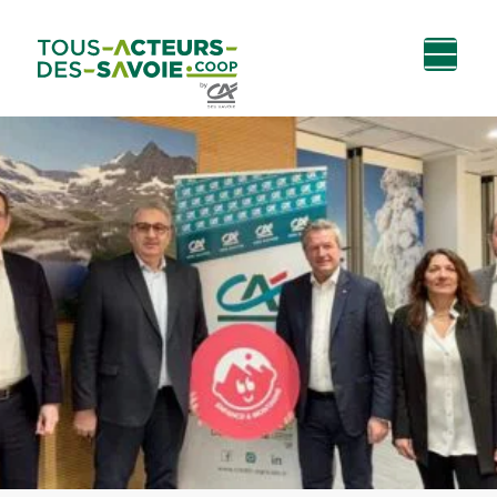
Aller au
Menu
Aller au lien vers
Contact
contenu
principal
la recherche