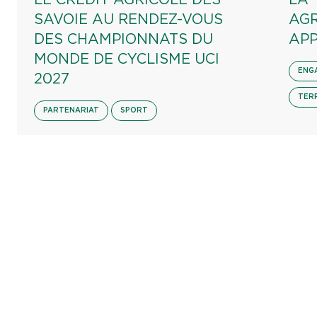
LE CRÉDIT AGRICOLE DES
LA 
SAVOIE AU RENDEZ-VOUS
AGR
DES CHAMPIONNATS DU
APP
MONDE DE CYCLISME UCI
ENG
2027
TER
PARTENARIAT
SPORT