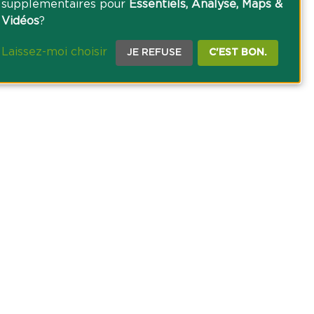
supplémentaires pour
Essentiels, Analyse, Maps &
Vidéos
?
Laissez-moi choisir
JE REFUSE
C'EST BON.
CE PRESSE
TACT
AGRICOLE DES SAVOIE
 DES COOKIES
NOUS SUR NOS RÉSEAUX SOCIAUX :