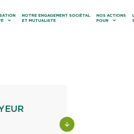
ntenu
Menu principal
Aller au lien vers la recherch
SATION
NOTRE ENGAGEMENT SOCIÉTAL
NOS ACTIONS
VE
ET MUTUALISTE
POUR
les
Le tourisme
Les transitions
La biodiversité
Les associations
YEUR