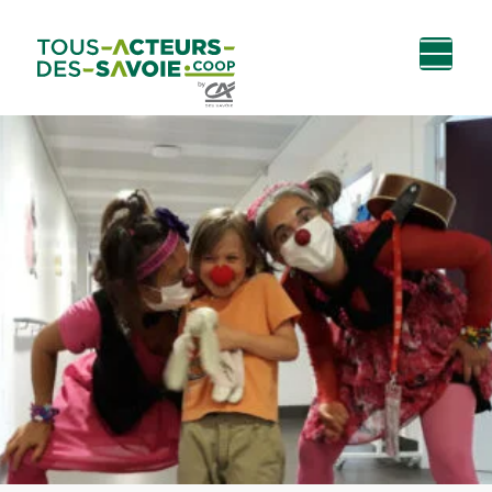
Aller au
Menu
Aller au lien vers
Contact
contenu
principal
la recherche