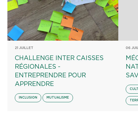
21 JUILLET
06 JUI
CHALLENGE INTER CAISSES
MÉ
RÉGIONALES -
NA
ENTREPRENDRE POUR
SAV
APPRENDRE
CUL
INCLUSION
MUTUALISME
TER