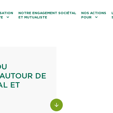
ntenu
Menu principal
Aller au lien vers la recherch
SATION
NOTRE ENGAGEMENT SOCIÉTAL
NOS ACTIONS
VE
ET MUTUALISTE
POUR
les
Le tourisme
Les transitions
La biodiversité
Les associations
DU
 AUTOUR DE
AL ET
ALLER AU CONTENU