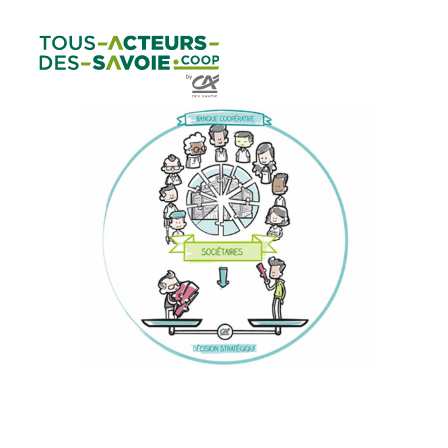
Aller au
Menu
Aller au lien vers
Contact
contenu
principal
la recherche