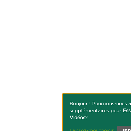
Bonjour ! Pourrions-nous a
supplémentaires pour
Ess
Vidéos
?
Laissez-moi choisir