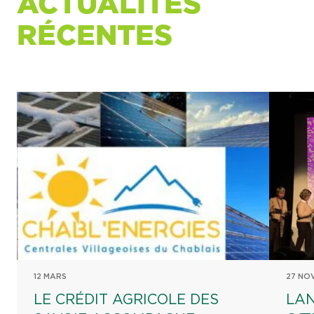
ACTUALITÉS
RÉCENTES
12 MARS
27 NO
LE CRÉDIT AGRICOLE DES
LAN