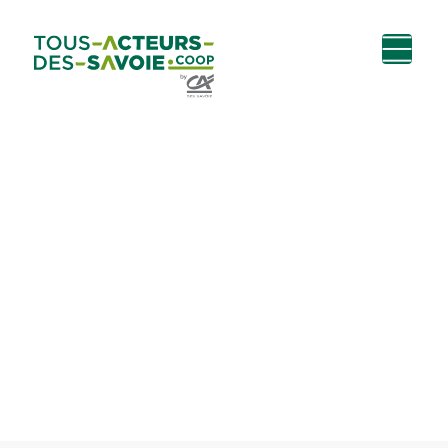
Aller au
Menu
Aller au lien vers
Contact
contenu
principal
la recherche