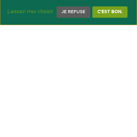
Laissez-moi choisir
JE REFUSE
C'EST BON.
NOTRE ENGAGEMENT SOCIÉTAL ET MUTUALISTE
Réussir les transitions et agir pour le climat
Créer du lien et favoriser l’inclusion
UNE ORGANISATION COOPÉRATIVE
Point passerelle
NOS PARTENAIRES