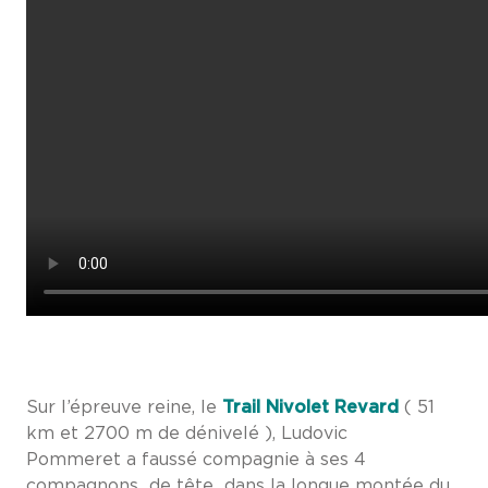
Sur l’épreuve reine, le
Trail Nivolet Revard
( 51
km et 2700 m de dénivelé ), Ludovic
Pommeret a faussé compagnie à ses 4
compagnons de tête dans la longue montée du