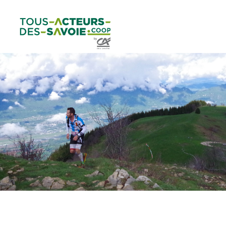
Aller au
Menu
Aller au lien vers
Contact
contenu
principal
la recherche