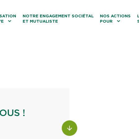
ntenu
Menu principal
Aller au lien vers la recherch
SATION
NOTRE ENGAGEMENT SOCIÉTAL
NOS ACTIONS
VE
ET MUTUALISTE
POUR
les
Le tourisme
Les transitions
La biodiversité
Les associations
OUS !