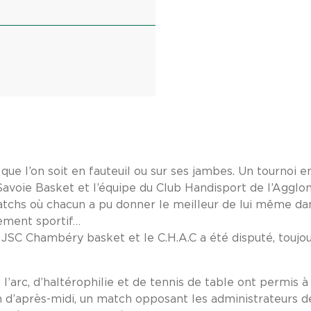
 que l’on soit en fauteuil ou sur ses jambes. Un tournoi en
Savoie Basket et l’équipe du Club Handisport de l’Agglo
tchs où chacun a pu donner le meilleur de lui même dan
ement sportif…
 JSC Chambéry basket et le C.H.A.C a été disputé, toujou
 a l’arc, d’haltérophilie et de tennis de table ont permis 
fin d’après-midi, un match opposant les administrateurs d