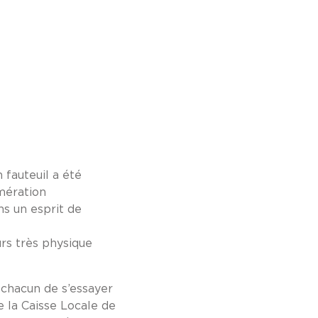
 fauteuil a été
mération
s un esprit de
rs très physique
à chacun de s’essayer
e la Caisse Locale de