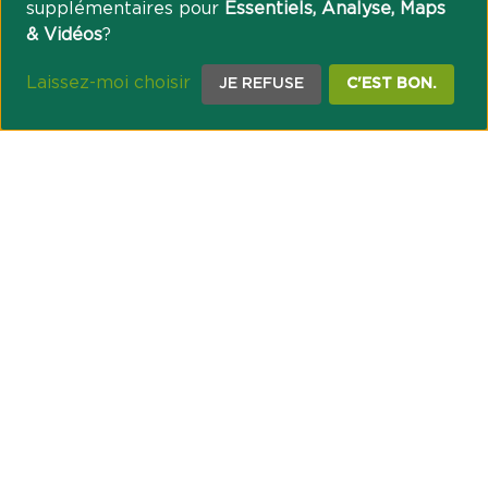
supplémentaires pour
Essentiels, Analyse, Maps
& Vidéos
?
Laissez-moi choisir
JE REFUSE
C'EST BON.
NOTRE ENGAGEMENT SOCIÉTAL ET MUTUALISTE
Réussir les transitions et agir pour le climat
Créer du lien et favoriser l’inclusion
UNE ORGANISATION COOPÉRATIVE
Point passerelle