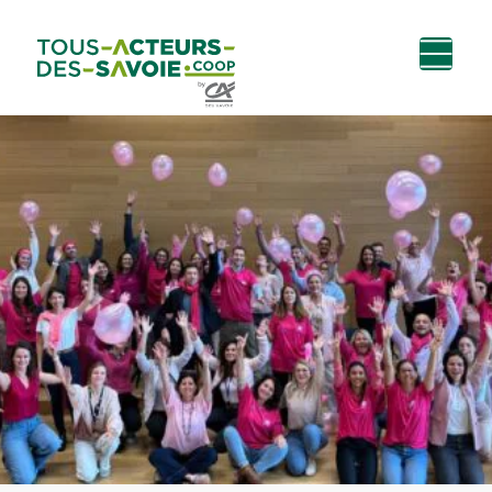
Aller au
Menu
Aller au lien vers
Contact
contenu
principal
la recherche