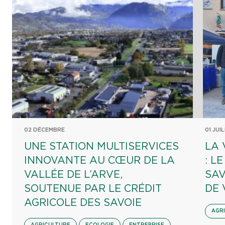
02 DÉCEMBRE
01 JUI
UNE STATION MULTISERVICES
LA 
INNOVANTE AU CŒUR DE LA
: L
VALLÉE DE L’ARVE,
SAV
SOUTENUE PAR LE CRÉDIT
DE 
AGRICOLE DES SAVOIE
AGR
AGRICULTURE
ECOLOGIE
ENTREPRISE