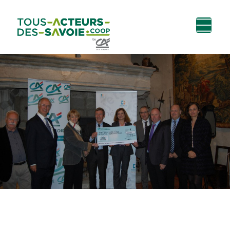
Aller au
Menu
Aller au lien vers
Contact
contenu
principal
la recherche