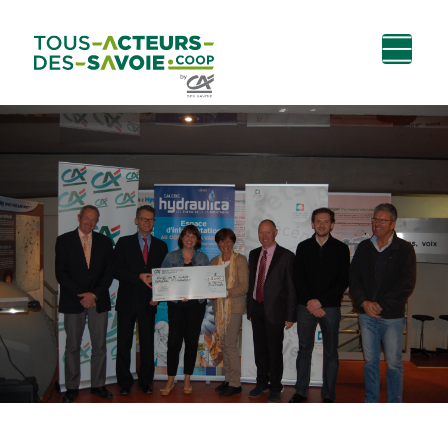
Aller au
Menu
Aller au lien vers
Contact
contenu
principal
la recherche